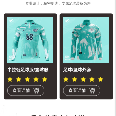
专业设计，精密制造，专属足球装备为您
足球/篮球外套
风衣出场服
查看详情
查看详情