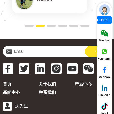
CONTACT
Wechat
提交
Whatapp
Facebook
首页
关于我们
产品中心
新闻中心
联系我们
Linkedin
沈先生
Tiktok