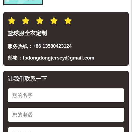
篮球服全衣定制
+86 13580423124
服务热线：
fsdongdongjersey@gmail.com
邮箱：
让我们联系一下