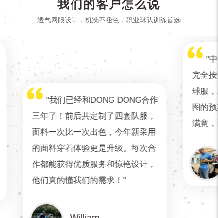
我们的客户怎么说
透气网眼设计，机洗不褪色，职业球队训练首选
"
完全按
球服，
"我们已经和DONG DONG合作
图的预
三年了！前后共定制了四套队服，
满意，
面料一次比一次出色，今年新采用
的面料穿着体验更是升级。每次合
作都能获得优质服务和惊艳设计，
他们真的懂我们的需求！"
William